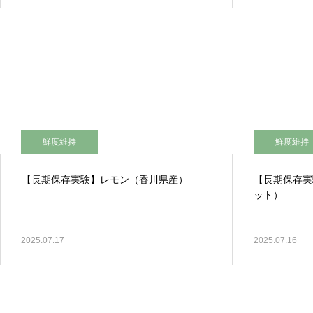
鮮度維持
鮮度維持
【長期保存実験】レモン（香川県産）
【長期保存実
ット）
2025.07.17
2025.07.16