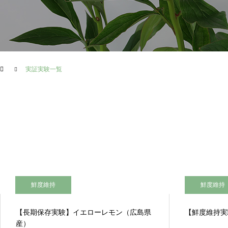
実証実験一覧
鮮度維持
鮮度維持
【長期保存実験】イエローレモン（広島県
【鮮度維持実
産）