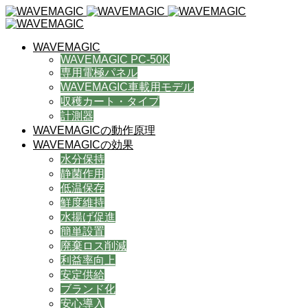
WAVEMAGIC
WAVEMAGIC PC-50K
専用電極パネル
WAVEMAGIC車載用モデル
収穫カート・タイプ
計測器
WAVEMAGICの動作原理
WAVEMAGICの効果
水分保持
静菌作用
低温保存
鮮度維持
水揚げ促進
簡単設置
廃棄ロス削減
利益率向上
安定供給
ブランド化
安心導入