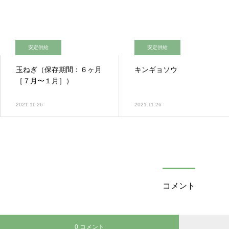
安定供給
安定供給
玉ねぎ（保存期間：６ヶ月
キンギョソウ
［７月〜１月］）
2021.11.26
2021.11.26
コメント
0 コメント