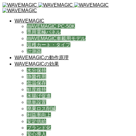
WAVEMAGIC
WAVEMAGIC PC-50K
専用電極パネル
WAVEMAGIC車載用モデル
収穫カート・タイプ
計測器
WAVEMAGICの動作原理
WAVEMAGICの効果
水分保持
静菌作用
低温保存
鮮度維持
水揚げ促進
簡単設置
廃棄ロス削減
利益率向上
安定供給
ブランド化
安心導入