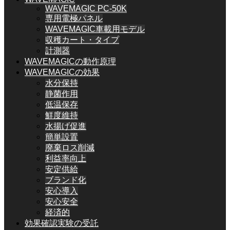
WAVEMAGIC PC-50K
専用電極パネル
WAVEMAGIC車載用モデル
収穫カート・タイプ
計測器
WAVEMAGICの動作原理
WAVEMAGICの効果
水分保持
静菌作用
低温保存
鮮度維持
水揚げ促進
簡単設置
廃棄ロス削減
利益率向上
安定供給
ブランド化
安心導入
安心安全
経済的
効果確認実験の受託